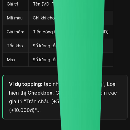
Giá trị
Tên (VD: Trân châu, Phô mai)
Mã màu
Chỉ khi chọn Color Swatch
Giá thêm
Tiền cộng thêm khi khách chọn (VND)
Tồn kho
Số lượng tồn
Max
Số lượng tối đa khách được chọn
Ví dụ topping:
tạo nhóm "Chọn Topping", Loại
hiển thị
Checkbox
, Chế độ
Add-on
, thêm các
giá trị "Trân châu (+5.000đ)", "Phô mai
(+10.000đ)"…