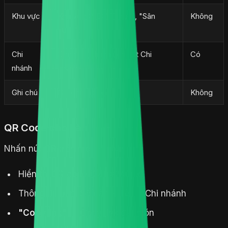
Khu vực
Khu vực (VD: "Tầng 1", "Sân
Không
vườn")
Chi
Chọn chi nhánh (khi bật Chi
Có
nhánh
nhánh)
Ghi chú
Ghi chú nội bộ
Không
QR Code cho bàn
Nhấn nút
QR
trên mỗi thẻ bàn:
Hiển thị QR code (240x240px)
Thông tin bàn: Số bàn + Tên + Chi nhánh
"Copy link"
— Copy link đặt món