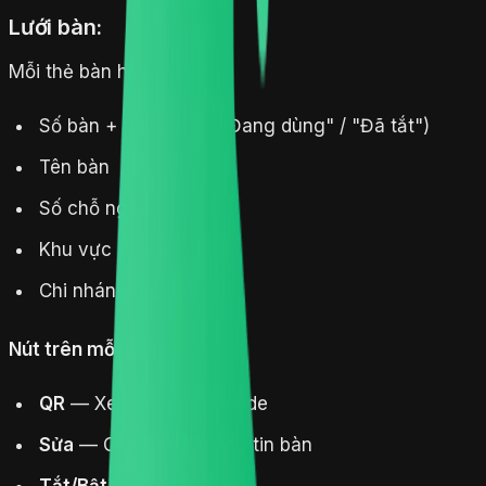
Lưới bàn:
Mỗi thẻ bàn hiển thị:
Số bàn + trạng thái ("Đang dùng" / "Đã tắt")
Tên bàn
Số chỗ ngồi
Khu vực (nếu có)
Chi nhánh (nếu có)
Nút trên mỗi thẻ:
QR
— Xem và tải QR code
Sửa
— Chỉnh sửa thông tin bàn
Tắt/Bật
— Bật/tắt bàn