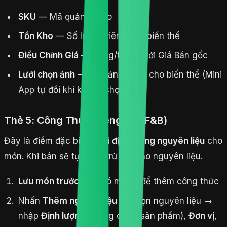
SKU
— Mã quản lý kho
Tồn Kho
— Số lượng riêng cho biến thể
Điều Chỉnh Giá
— Cộng/trừ so với Giá Bán gốc
Lưới chọn ảnh
— Gán ảnh riêng cho biến thể (Mini
App tự đổi khi khách chọn)
Thẻ 5: Công Thức (riêng cho F&B)
Đây là điểm đặc biệt: khai
định lượng nguyên liệu
cho
món. Khi bán sẽ tự động trừ tồn kho nguyên liệu.
Lưu món trước
, sau đó mở lại để thêm công thức
Nhấn
Thêm nguyên liệu
→ chọn nguyên liệu →
nhập
Định lượng
(lượng cho 1 sản phẩm),
Đơn vị
,