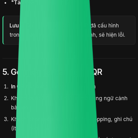
"Tải PNG"
— Tải ảnh QR code
Lưu ý:
QR code cần Zalo App ID đã cấu hình
trong Thiết lập. Nếu chưa cấu hình, sẽ hiện lỗi.
5. Gọi món tại bàn bằng QR
In QR
của từng bàn và đặt lên bàn
Khách
quét QR
→ Mini App mở đúng ngữ cảnh
bàn đó
Khách
chọn món
, chọn biến thể/topping, ghi chú
(ít đá, thêm cay...) rồi gửi đơn