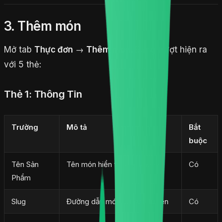
3. Thêm món
Mở tab
Thực đơn
→
Thêm món
. Bảng trượt hiện ra
với 5 thẻ:
Thẻ 1: Thông Tin
Trường
Mô tả
Bắt
buộc
Tên Sản
Tên món hiển thị cho khách
Có
Phẩm
Slug
Đường dẫn món, tự sinh từ tên
Có