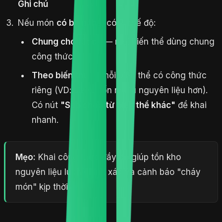
Ghi chú
Nếu món
có biến thể
, có 2 chế độ:
Chung cho tất cả
— mọi biến thể dùng chung
công thức
Theo biến thể
— mỗi biến thể có công thức
riêng (VD: size L tốn nhiều nguyên liệu hơn).
Có nút
"Sao chép từ biến thể khác"
để khai
nhanh.
Mẹo:
Khai công thức đầy đủ giúp tồn kho
nguyên liệu luôn chính xác và cảnh báo "cháy
món" kịp thời.