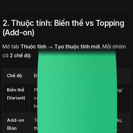
2. Thuộc tính: Biến thể vs Topping
(Add-on)
Mở tab
Thuộc tính
→
Tạo thuộc tính mới
. Mỗi nhóm
có
2 chế độ
:
Chế độ
Dùng để làm gì
Ví dụ F&B
Biến thể
Phiên bản khác nhau
Size M/L, Nóng/
(Variant)
của món, mỗi phiên
Đá
bản có giá riêng.
Add-on
Tùy chọn khách chọn
Thêm trân châu,
(Bán
thêm.
thêm phô mai,