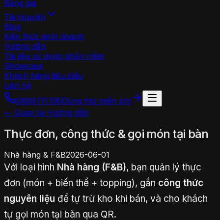
Bảng giá
Tài nguyên
Blog
Kiến thức kinh doanh
Hướng dẫn
Tài liệu sử dụng phần mềm
Showcase
Khách hàng tiêu biểu
Liên hệ
0899.111.195
Dùng thử miễn phí
← Quay lại Hướng dẫn
Thực đơn, công thức & gọi món tại bàn
Nhà hàng & F&B
2026-06-01
Với loại hình
Nhà hàng (F&B)
, bạn quản lý thực
đơn (món + biến thể + topping), gắn
công thức
nguyên liệu
để tự trừ kho khi bán, và cho khách
tự gọi món tại bàn qua QR.