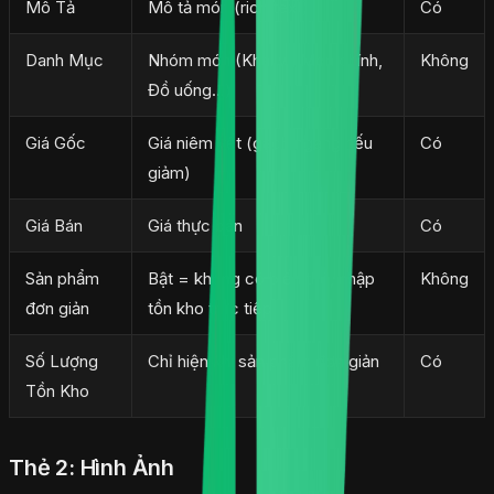
Mô Tả
Mô tả món (rich text)
Có
Danh Mục
Nhóm món (Khai vị, Món chính,
Không
Đồ uống...)
Giá Gốc
Giá niêm yết (gạch ngang nếu
Có
giảm)
Giá Bán
Giá thực bán
Có
Sản phẩm
Bật = không có biến thể, nhập
Không
đơn giản
tồn kho trực tiếp
Số Lượng
Chỉ hiện khi sản phẩm đơn giản
Có
Tồn Kho
Thẻ 2: Hình Ảnh