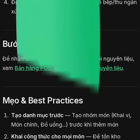
Đơn đổ về hệ thống,
gắn với bàn
để bếp/thu ngân
xử lý
Bước tiếp theo
Để nhận đơn tại quầy, in bill và theo dõi nguyên liệu,
xem
Bán hàng POS, hóa đơn & kho nguyên liệu
.
Mẹo & Best Practices
Tạo danh mục trước
— Tạo nhóm món (Khai vị,
Món chính, Đồ uống...) trước khi thêm món
Khai công thức cho mọi món
— Để tồn kho