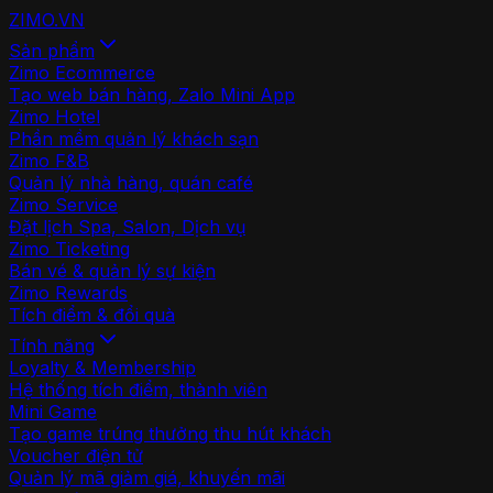
ZIMO
.VN
Sản phẩm
Zimo Ecommerce
Tạo web bán hàng, Zalo Mini App
Zimo Hotel
Phần mềm quản lý khách sạn
Zimo F&B
Quản lý nhà hàng, quán café
Zimo Service
Đặt lịch Spa, Salon, Dịch vụ
Zimo Ticketing
Bán vé & quản lý sự kiện
Zimo Rewards
Tích điểm & đổi quà
Tính năng
Loyalty & Membership
Hệ thống tích điểm, thành viên
Mini Game
Tạo game trúng thưởng thu hút khách
Voucher điện tử
Quản lý mã giảm giá, khuyến mãi