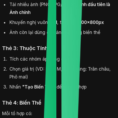
Tải nhiều ảnh (PNG/JPG/WEBP),
ảnh đầu tiên là
Ảnh chính
Khuyến nghị vuông
1:1
, tối thiểu
800×800px
Ảnh còn lại dùng để gán cho từng biến thể
Thẻ 3: Thuộc Tính
Tích các nhóm áp dụng cho món
Chọn giá trị (VD: Size: M, L; Topping: Trân châu,
Phô mai)
Nhấn
"Tạo Biến Thể"
để sinh tổ hợp
Thẻ 4: Biến Thể
Mỗi tổ hợp có: