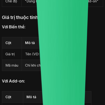
Chế độ
"Dùng làm Biến thể" hoặc "Dùng làm Add-on"
Giá trị thuộc tính
Với Biến thể:
Cột
Mô tả
Giá trị
Tên (VD: M, L, Nóng, Đá)
Mã màu
Chỉ khi chọn Color Swatch
Với Add-on:
Cột
Mô tả