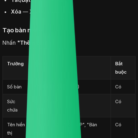
Xóa
— Xóa bàn
Tạo bàn mới
Nhấn
"Thêm bàn"
:
Trường
Mô tả
Bắt
buộc
Số bàn
Số thứ tự (VD: 1, 2, 3)
Có
Sức
Số chỗ ngồi
Có
chứa
Tên hiển
Tên bàn (VD: "Bàn VIP", "Bàn
Có
thị
ngoài trời")