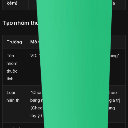
kèm)
mức đường/đá
Tạo nhóm thuộc tính
Trường
Mô tả
Tên
VD: "Kích cỡ", "Mức đường", "Chọn Topping"
nhóm
thuộc
tính
Loại
"Chọn 1 giá trị duy nhất (Radio)", "Chọn theo
hiển thị
bảng màu (Color Swatch)", "Chọn nhiều giá trị
(Checkbox)" (chỉ Add-on), "Nhập nội dung
tùy ý (Text Input)" (chỉ Add-on)