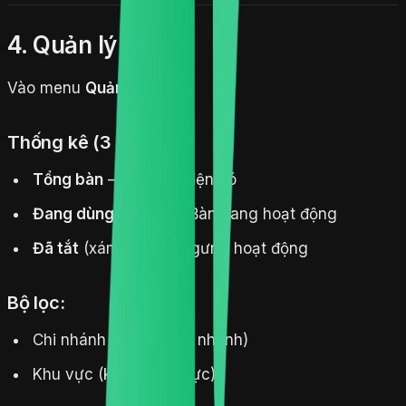
4. Quản lý bàn
Vào menu
Quản lý bàn
.
Thống kê (3 ô):
Tổng bàn
— Số bàn hiện có
Đang dùng
(xanh) — Bàn đang hoạt động
Đã tắt
(xám) — Bàn ngưng hoạt động
Bộ lọc:
Chi nhánh (khi bật Chi nhánh)
Khu vực (khi có khu vực)