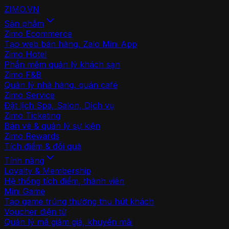
ZIMO
.VN
Sản phẩm
Zimo Ecommerce
Tạo web bán hàng, Zalo Mini App
Zimo Hotel
Phần mềm quản lý khách sạn
Zimo F&B
Quản lý nhà hàng, quán café
Zimo Service
Đặt lịch Spa, Salon, Dịch vụ
Zimo Ticketing
Bán vé & quản lý sự kiện
Zimo Rewards
Tích điểm & đổi quà
Tính năng
Loyalty & Membership
Hệ thống tích điểm, thành viên
Mini Game
Tạo game trúng thưởng thu hút khách
Voucher điện tử
Quản lý mã giảm giá, khuyến mãi