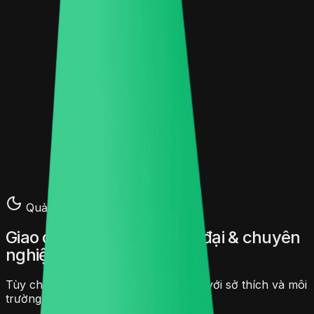
Xem & Điều chỉnh
Thanh toán
Chọn chi nhánh & Giao hàng
Đơn hàng
Theo dõi trạng thái
Cá nhân
Lịch sử & Tích điểm
Quản lý 24/7
Giao diện Dark Mode hiện đại & chuyên
nghiệp
Tùy chọn giao diện làm việc phù hợp với sở thích và môi
trường ánh sáng.