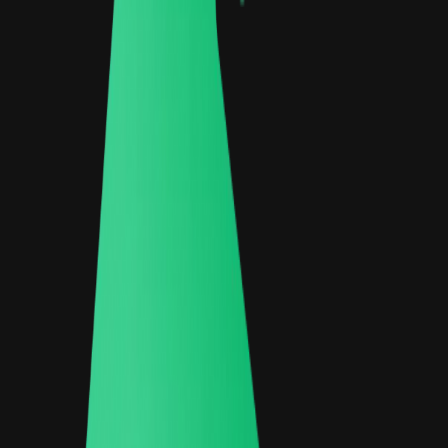
Trang chủ
Đặt bàn & Gọi món
QR Menu
Gọi món tại bàn
Chi tiết món
Tùy chọn sản phẩm
Giỏ hàng