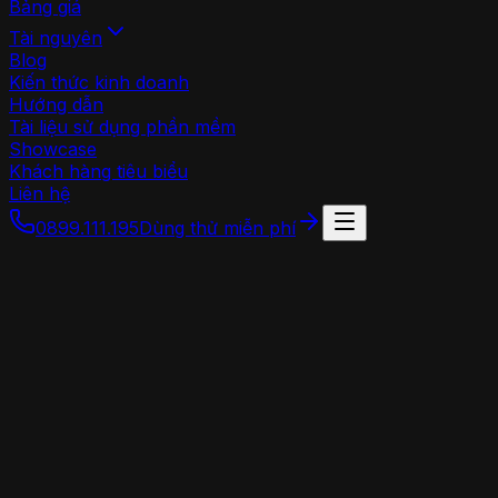
Bảng giá
Tài nguyên
Blog
Kiến thức kinh doanh
Hướng dẫn
Tài liệu sử dụng phần mềm
Showcase
Khách hàng tiêu biểu
Liên hệ
0899.111.195
Dùng thử miễn phí
đơn giản & hiệu
quả
đ
ơ
n
g
i
ả
n
&
h
i
ệ
u
q
u
ả