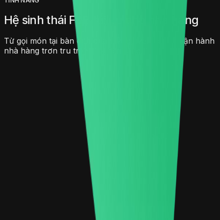
Hệ sinh thái F&B tối ưu cho nhà hàng
Từ gọi món tại bàn đến quản lý nguyên liệu — vận hành
nhà hàng trơn tru trên một nền tảng.
QR Menu gọi món tại bàn