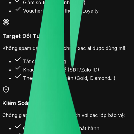
Giảm số tiền cố định (VNĐ)
Voucher đổi điểm thưởng Loyalty
Target Đối Tượng Sâu
Không spam đại trà. Chọn chính xác ai được dùng mã:
Tất cả khách hàng
Khách hàng cụ thể (SĐT/Zalo ID)
Theo hạng thành viên (Gold, Diamond...)
Kiểm Soát Ngân Sách
Chống gian lận và vượt ngân sách với các lớp bảo vệ:
Giới hạn tổng số lượng phát hành