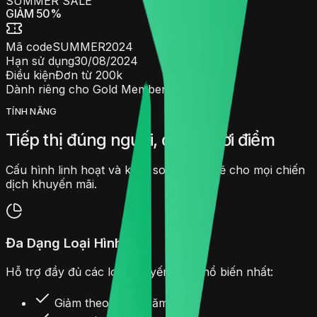
SUMMER SALE
GIẢM 50%
Mã code
SUMMER2024
Hạn sử dụng
30/08/2024
Điều kiện
Đơn từ 200k
Dành riêng cho Gold Member
TÍNH NĂNG
Tiếp thị đúng người, đúng thời điểm
Cấu hình linh hoạt và kiểm soát chặt chẽ cho mọi chiến
dịch khuyến mãi.
Đa Dạng Loại Hình
Hỗ trợ đầy đủ các loại khuyến mãi phổ biến nhất:
Giảm theo phần trăm (%)