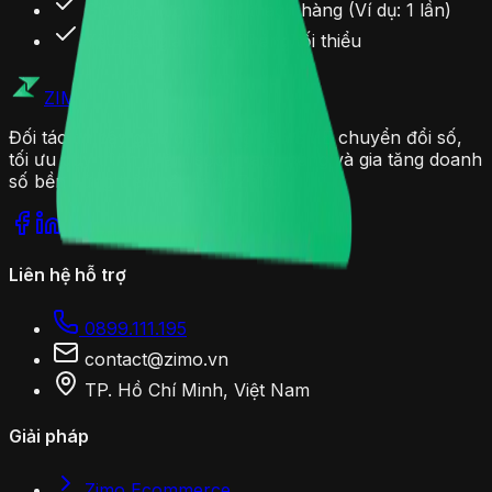
Giới hạn lượt dùng/khách hàng (Ví dụ: 1 lần)
Yêu cầu giá trị đơn hàng tối thiểu
ZIMO
.VN
Đối tác tin cậy giúp doanh nghiệp SME chuyển đổi số,
tối ưu quy trình chăm sóc khách hàng và gia tăng doanh
số bền vững trên nền tảng Zalo.
Liên hệ hỗ trợ
0899.111.195
contact@zimo.vn
TP. Hồ Chí Minh, Việt Nam
Giải pháp
Zimo Ecommerce