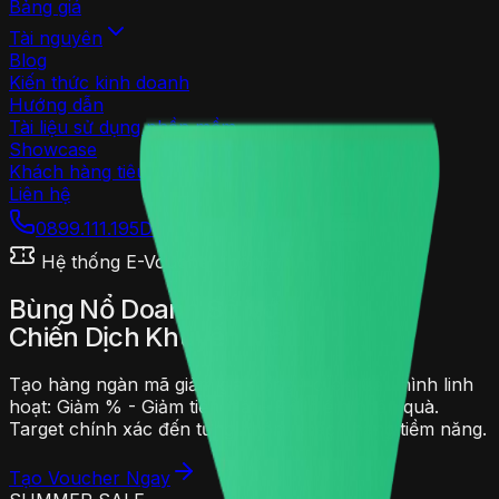
Bảng giá
Tài nguyên
Blog
Kiến thức kinh doanh
Hướng dẫn
Tài liệu sử dụng phần mềm
Showcase
Khách hàng tiêu biểu
Liên hệ
0899.111.195
Dùng thử miễn phí
Hệ thống E-Voucher thông minh
Bùng Nổ Doanh Số Với
Chiến Dịch Khuyến Mãi
Tạo hàng ngàn mã giảm giá trong 1 click. Cấu hình linh
hoạt:
Giảm % - Giảm tiền mặt - Đổi điểm nhận quà
.
Target chính xác đến từng nhóm khách hàng tiềm năng.
Tạo Voucher Ngay