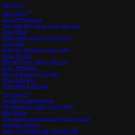
ZIMO
.VN
Sản phẩm
Zimo Ecommerce
Tạo web bán hàng, Zalo Mini App
Zimo Hotel
Phần mềm quản lý khách sạn
Zimo F&B
Quản lý nhà hàng, quán café
Zimo Service
Đặt lịch Spa, Salon, Dịch vụ
Zimo Ticketing
Bán vé & quản lý sự kiện
Zimo Rewards
Tích điểm & đổi quà
Tính năng
Loyalty & Membership
Hệ thống tích điểm, thành viên
Mini Game
Tạo game trúng thưởng thu hút khách
Voucher điện tử
Quản lý mã giảm giá, khuyến mãi