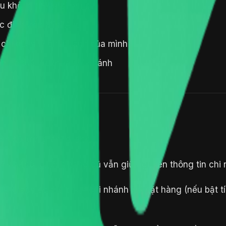
u không thể khôi phục
c định trên Mini App
chỉ quản lý chi nhánh của mình
 có thể lọc theo chi nhánh
ạn số lượng chi nhánh.
g?
A: Không, đơn hàng cũ vẫn giữ nguyên thông tin chi 
ó, khách có thể chọn chi nhánh khi đặt hàng (nếu bật t