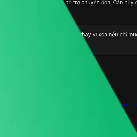
ánh khác?
A: Hiện tại chưa hỗ trợ chuyển đơn. Cần hủy 
— hãy cân nhắc dùng
Tạm ngưng
thay vì xóa nếu chỉ mu
oại hình, biểu đồ thống kê, hoạt động gần đây và bộ lọc th