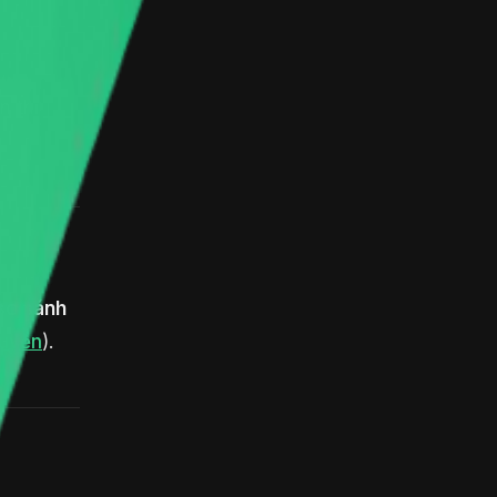
n thị
so sánh
quyền
).