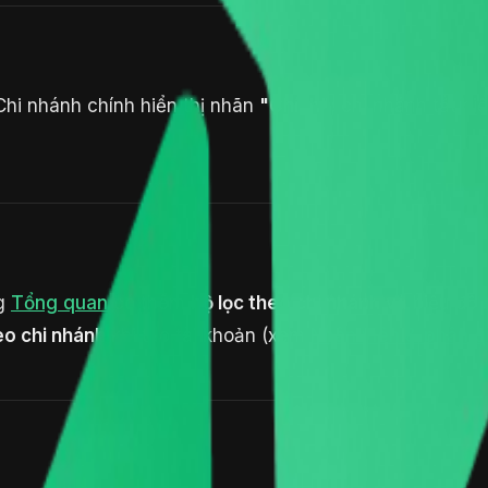
Chi nhánh chính hiển thị nhãn
"Chính"
; chi nhánh tắt hiể
ng
Tổng quan
có thêm
bộ lọc theo chi nhánh
và biểu đồ
eo chi nhánh
khi tạo tài khoản (xem
Nhân viên & phân 