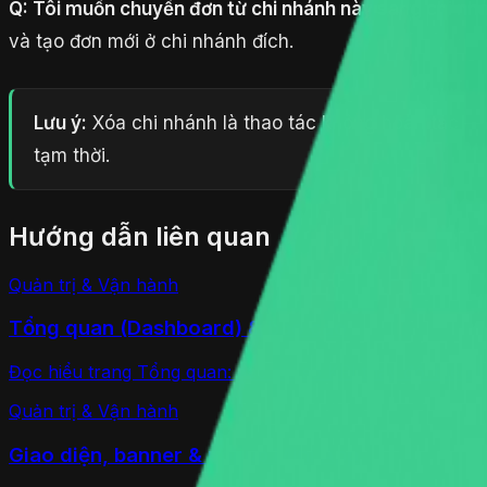
Q: Tôi muốn chuyển đơn từ chi nhánh này sang chi nh
và tạo đơn mới ở chi nhánh đích.
Lưu ý:
Xóa chi nhánh là thao tác không hoàn tác 
tạm thời.
Hướng dẫn liên quan
Quản trị & Vận hành
Tổng quan (Dashboard) & báo cáo
Đọc hiểu trang Tổng quan: các chỉ số KPI thay đổi theo l
Quản trị & Vận hành
Giao diện, banner & popup Mini App