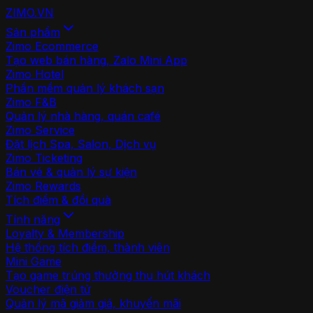
ZIMO
.VN
Sản phẩm
Zimo Ecommerce
Tạo web bán hàng, Zalo Mini App
Zimo Hotel
Phần mềm quản lý khách sạn
Zimo F&B
Quản lý nhà hàng, quán café
Zimo Service
Đặt lịch Spa, Salon, Dịch vụ
Zimo Ticketing
Bán vé & quản lý sự kiện
Zimo Rewards
Tích điểm & đổi quà
Tính năng
Loyalty & Membership
Hệ thống tích điểm, thành viên
Mini Game
Tạo game trúng thưởng thu hút khách
Voucher điện tử
Quản lý mã giảm giá, khuyến mãi