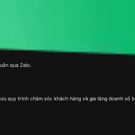
 tạo banner trang chủ và popup (thông báo, khuyến mãi, dẫ
rò, phân quyền chi tiết theo từng module (Xem/Sửa/Xoá),
tuần qua Zalo.
i ưu quy trình chăm sóc khách hàng và gia tăng doanh số b