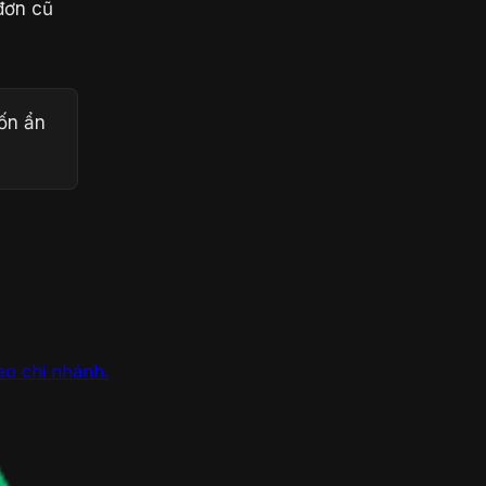
đơn cũ
ốn ẩn
eo chi nhánh.