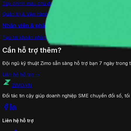
Tùy chỉnh màu chủ đạo và phong cách giao diện Mini App;
Quản trị & Vận hành
Nhân viên & phân quyền dashboard
Tạo tài khoản nhân viên đăng nhập dashboard, gán vai t
Cần hỗ trợ thêm?
Đội ngũ kỹ thuật Zimo sẵn sàng hỗ trợ bạn 7 ngày trong 
Liên hệ hỗ trợ →
ZIMO
.VN
Đối tác tin cậy giúp doanh nghiệp SME chuyển đổi số, tố
Liên hệ hỗ trợ