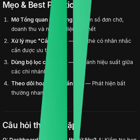
Mẹo & Best Practices
Mở Tổng quan mỗi sáng
— Nắm số đơn chờ,
doanh thu và nguyên liệu sắp hết
Xử lý mục "Cần xử lý"
— Các thẻ có nhãn nhắc
cần được ưu tiên
Dùng bộ lọc chi nhánh
— So sánh hiệu suất giữa
các chi nhánh
Theo dõi hoạt động gần đây
— Phát hiện bất
thường nhanh chóng
Câu hỏi thường gặp
Q: Dashboard không hiển thị dữ liệu?
A: Kiểm tra bạn