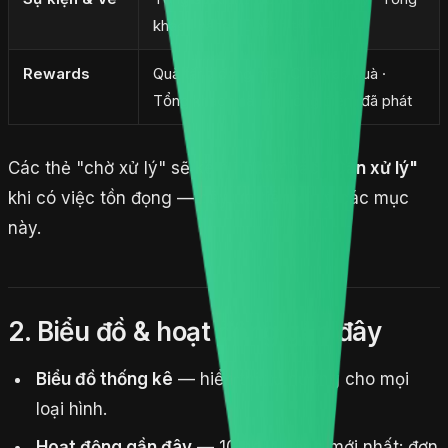
khách hàng · Doanh thu
Rewards
Quà tặng đang mở · Chờ trao quà ·
Tổng khách hàng · Tổng điểm đã phát
Các thẻ "chờ xử lý" sẽ kèm nhãn nhắc
"Cần xử lý"
khi có việc tồn đọng — hãy ưu tiên xử lý các mục
này.
2. Biểu đồ & hoạt động gần đây
Biểu đồ thống kê
— hiển thị xu hướng cho mọi
loại hình.
Hoạt động gần đây
— 10 hoạt động mới nhất: đơn