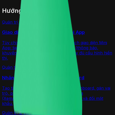
Hướng dẫn liên quan
Quản trị & Vận hành
Giao diện, banner & popup Mini App
Tùy chỉnh màu chủ đạo và phong cách giao diện Mini
App; tạo banner trang chủ và popup (thông báo,
khuyến mãi, dẫn tới mini game) với đầy đủ cấu hình hiển
thị.
Quản trị & Vận hành
Nhân viên & phân quyền dashboard
Tạo tài khoản nhân viên đăng nhập dashboard, gán vai
trò, phân quyền chi tiết theo từng module
(Xem/Sửa/Xoá), dùng mẫu quyền nhanh và đổi mật
khẩu.
Quản trị & Vận hành