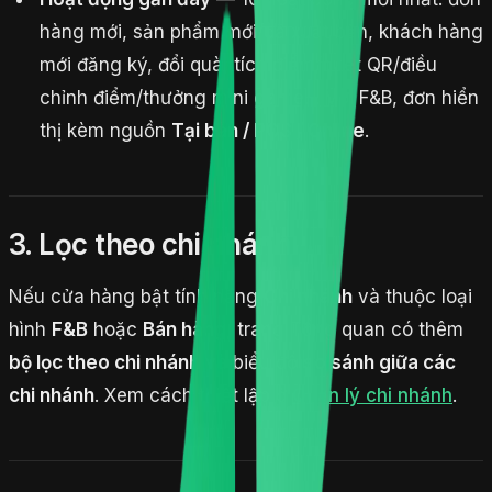
hàng mới, sản phẩm mới/đã xuất bản, khách hàng
mới đăng ký, đổi quà, tích điểm/quét QR/điều
chỉnh điểm/thưởng mini game… Với F&B, đơn hiển
thị kèm nguồn
Tại bàn / POS / Online
.
3. Lọc theo chi nhánh
Nếu cửa hàng bật tính năng
Chi nhánh
và thuộc loại
hình
F&B
hoặc
Bán hàng
, trang Tổng quan có thêm
bộ lọc theo chi nhánh
và biểu đồ
so sánh giữa các
chi nhánh
. Xem cách thiết lập ở
Quản lý chi nhánh
.