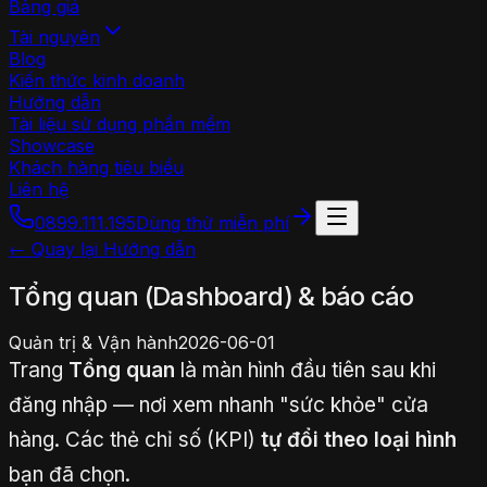
Bảng giá
Tài nguyên
Blog
Kiến thức kinh doanh
Hướng dẫn
Tài liệu sử dụng phần mềm
Showcase
Khách hàng tiêu biểu
Liên hệ
0899.111.195
Dùng thử miễn phí
← Quay lại Hướng dẫn
Tổng quan (Dashboard) & báo cáo
Quản trị & Vận hành
2026-06-01
Trang
Tổng quan
là màn hình đầu tiên sau khi
đăng nhập — nơi xem nhanh "sức khỏe" cửa
hàng. Các thẻ chỉ số (KPI)
tự đổi theo loại hình
bạn đã chọn.