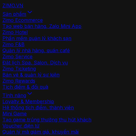
ZIMO
.VN
Sản phẩm
Zimo Ecommerce
Tạo web bán hàng, Zalo Mini App
Zimo Hotel
Phần mềm quản lý khách sạn
Zimo F&B
Quản lý nhà hàng, quán café
Zimo Service
Đặt lịch Spa, Salon, Dịch vụ
Zimo Ticketing
Bán vé & quản lý sự kiện
Zimo Rewards
Tích điểm & đổi quà
Tính năng
Loyalty & Membership
Hệ thống tích điểm, thành viên
Mini Game
Tạo game trúng thưởng thu hút khách
Voucher điện tử
Quản lý mã giảm giá, khuyến mãi