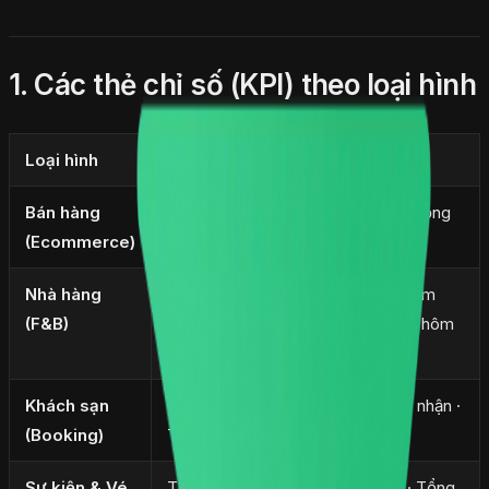
1. Các thẻ chỉ số (KPI) theo loại hình
Loại hình
4 thẻ chỉ số
Bán hàng
Tổng sản phẩm · Đơn chờ xử lý · Tổng
(Ecommerce)
khách hàng · Doanh thu
Nhà hàng
Tổng món thực đơn · Đơn hàng hôm
(F&B)
nay · NL sắp hết hàng · Doanh thu hôm
nay
Khách sạn
Tổng phòng · Đặt phòng chờ xác nhận ·
(Booking)
Tổng khách hàng · Doanh thu
Sự kiện & Vé
Tổng sự kiện · Đơn vé chờ xử lý · Tổng