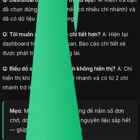
đã chọn đúng chi nhánh (nếu có nhiều chi nhánh) và
đã có dữ liệu trong hệ thống.
Q: Tôi muốn xem báo cáo chi tiết hơn?
A: Hiện tại
dashboard hiển thị tổng quan. Báo cáo chi tiết sẽ
được phát triển trong tương lai.
Q: Biểu đồ so sánh chi nhánh không hiển thị?
A: Chỉ
hiển thị khi bật tính năng Chi nhánh và có từ 2 chi
nhánh trở lên.
Mẹo:
Mở Tổng quan mỗi sáng để nắm số đơn
chờ, doanh thu và (với F&B) nguyên liệu sắp hết
— giúp chủ động trong ngày.