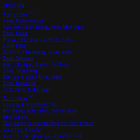
ZIMO
.VN
Sản phẩm
Zimo Ecommerce
Tạo web bán hàng, Zalo Mini App
Zimo Hotel
Phần mềm quản lý khách sạn
Zimo F&B
Quản lý nhà hàng, quán café
Zimo Service
Đặt lịch Spa, Salon, Dịch vụ
Zimo Ticketing
Bán vé & quản lý sự kiện
Zimo Rewards
Tích điểm & đổi quà
Tính năng
Loyalty & Membership
Hệ thống tích điểm, thành viên
Mini Game
Tạo game trúng thưởng thu hút khách
Voucher điện tử
Quản lý mã giảm giá, khuyến mãi