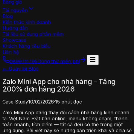
Bảng giá
Tài nguyên
Blog
Kiến thức kinh doanh
Hướng dẫn
Tài liệu sử dụng phần mềm
Showcase
Khách hàng tiêu biểu
Liên hệ
0899.111.195
Dùng thử miễn phí
← Quay lại Blog
Zalo Mini App cho nhà hàng - Tăng
200% đơn hàng 2026
Case Study
10/02/2026
·
15 phút đọc
Zalo Mini App đang thay đổi cách nhà hàng kinh doanh
tại Việt Nam. Đặt bàn online, menu không chạm, thanh
toán nhanh, tích điểm — tất cả đều có thể trong một
ứng dụng. Bài viết này sẽ hướng dẫn triển khai và chia sẻ