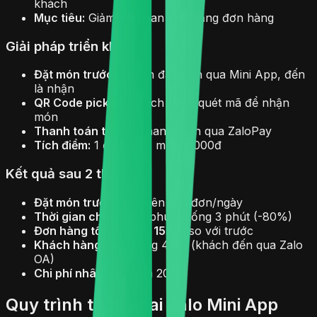
khách
Mục tiêu:
Giảm thời gian chờ, tăng đơn hàng
Giải pháp triển khai:
Đặt món trước:
Khách đặt món qua Mini App, đến
là nhận
QR Code pickup:
Khách hàng quét mã để nhận
món
Thanh toán trước:
Thanh toán qua ZaloPay
Tích điểm:
1 điểm cho mỗi 10.000đ
Kết quả sau 2 tháng:
Đặt món trước:
Từ 0 lên 100 đơn/ngày
Thời gian chờ:
Từ 15 phút xuống 3 phút (-80%)
Đơn hàng tổng:
Tăng
150%
so với trước
Khách hàng mới:
Tăng 40% (khách đến qua Zalo
OA)
Chi phí nhân sự:
Giảm 20%
Quy trình triển khai Zalo Mini App