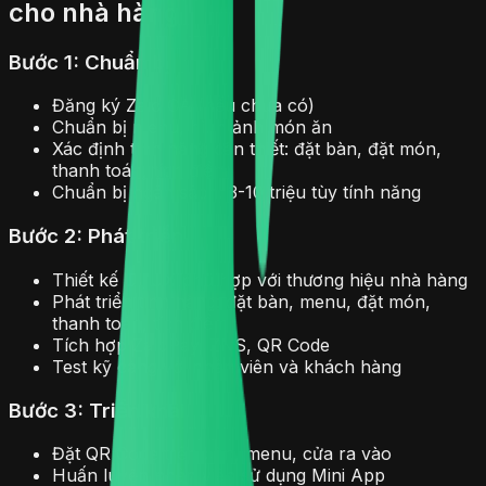
cho nhà hàng
Bước 1: Chuẩn bị
Đăng ký Zalo OA (nếu chưa có)
Chuẩn bị menu, hình ảnh món ăn
Xác định tính năng cần thiết: đặt bàn, đặt món,
thanh toán, tích điểm
Chuẩn bị ngân sách: 3-10 triệu tùy tính năng
Bước 2: Phát triển
Thiết kế UI/UX phù hợp với thương hiệu nhà hàng
Phát triển tính năng: đặt bàn, menu, đặt món,
thanh toán, tích điểm
Tích hợp ZaloPay, ZNS, QR Code
Test kỹ càng với nhân viên và khách hàng
Bước 3: Triển khai
Đặt QR Code trên bàn, menu, cửa ra vào
Huấn luyện nhân viên sử dụng Mini App