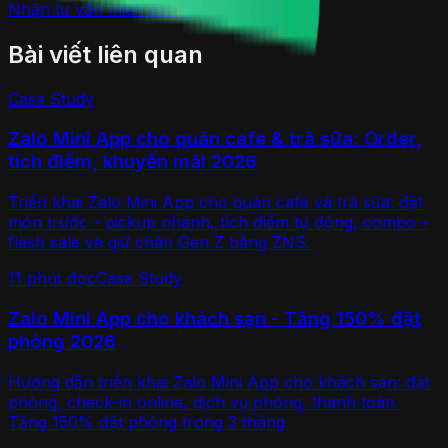
Nhận tư vấn miễn phí →
Bài viết liên quan
Case Study
Zalo Mini App cho quán cafe & trà sữa: Order,
tích điểm, khuyến mãi 2026
Triển khai Zalo Mini App cho quán cafe và trà sữa: đặt
món trước - pickup nhanh, tích điểm tự động, combo -
flash sale và giữ chân Gen Z bằng ZNS.
11 phút
đọc
Case Study
Zalo Mini App cho khách sạn - Tăng 150% đặt
phòng 2026
Hướng dẫn triển khai Zalo Mini App cho khách sạn: đặt
phòng, check-in online, dịch vụ phòng, thanh toán.
Tăng 150% đặt phòng trong 3 tháng.