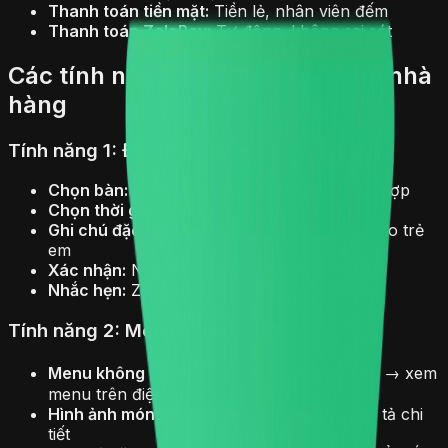
Thanh toán tiền mặt:
Tiền lẻ, nhân viên đếm
Thanh toán ZaloPay:
Tự động, không sai sót
Các tính năng Zalo Mini App cho nhà
hàng
Tính năng 1: Đặt bàn online
Chọn bàn:
Xem sơ đồ bàn, chọn bàn thích hợp
Chọn thời gian:
Chọn ngày giờ, số người
Ghi chú đặc biệt:
Yêu cầu chỗ ngồi riêng, cho trẻ
em
Xác nhận:
Nhận ZNS xác nhận ngay lập tức
Nhắc hẹn:
ZNS nhắc 2 tiếng trước khi đến
Tính năng 2: Menu online
Menu không chạm:
Quét QR Code trên bàn → xem
menu trên điện thoại
Hình ảnh món ăn:
Món ăn có hình ảnh, mô tả chi
tiết