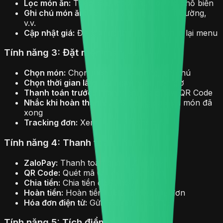
Lọc món ăn:
Theo loại, theo giá, theo độ phổ biến
Ghi chú món ăn:
Yêu cầu không hành, ít đường,
v.v.
Cập nhật giá:
Đổi giá tức thì, không cần in lại menu
Tính năng 3: Đặt món mang về
Chọn món:
Chọn món ăn, số lượng, ghi chú
Chọn thời gian lấy:
Lấy ngay hoặc hẹn giờ
Thanh toán trước:
Thanh toán ZaloPay, QR Code
Nhắc khi hoàn thành:
ZNS thông báo khi món đã
xong
Tracking đơn:
Xem tiến trình chế biến
Tính năng 4: Thanh toán nhanh
ZaloPay:
Thanh toán qua ví ZaloPay
QR Code:
Quét mã QR để thanh toán
Chia tiền:
Chia tiền cho nhóm
Hoàn tiền:
Hoàn tiền tự động nếu hủy đơn
Hóa đơn điện tử:
Gửi hóa đơn qua ZNS
Tính năng 5: Tích điểm & Loyalty