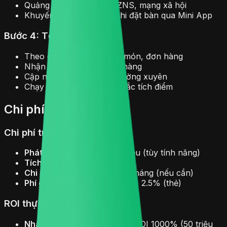
Quảng bá qua Zalo OA, ZNS, mạng xã hội
Khuyến mãi: Giảm 10% khi đặt bàn qua Mini App
Bước 4: Tối ưu
Theo dõi: số đặt bàn, đặt món, đơn hàng
Nhận feedback từ khách hàng
Cập nhật menu, giá cả thường xuyên
Chạy ZNS khuyến mãi, nhắc tích điểm
Chi phí và ROI
Chi phí triển khai:
Phát triển Mini App:
3-10 triệu (tùy tính năng)
Tích hợp ZaloPay:
Miễn phí
Chi phí duy trì:
500k-1 triệu/tháng (nếu cần)
Phí giao dịch:
1.1% (ZaloPay), 2.5% (thẻ)
ROI thực tế:
Nhà hàng A:
Chi phí 5 triệu, ROI 1000% (50 triệu