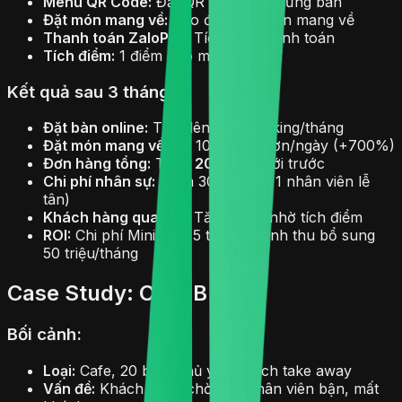
Menu QR Code:
Đặt QR Code trên từng bàn
Đặt món mang về:
Tạo đơn đặt món mang về
Thanh toán ZaloPay:
Tích hợp thanh toán
Tích điểm:
1 điểm cho mỗi 20.000đ
Kết quả sau 3 tháng:
Đặt bàn online:
Từ 0 lên 200 booking/tháng
Đặt món mang về:
Từ 10 lên 80 đơn/ngày (+700%)
Đơn hàng tổng:
Tăng
200%
so với trước
Chi phí nhân sự:
Giảm 30% (giảm 1 nhân viên lễ
tân)
Khách hàng quay lại:
Tăng 50% nhờ tích điểm
ROI:
Chi phí Mini App 5 triệu, doanh thu bổ sung
50 triệu/tháng
Case Study: Cafe B
Bối cảnh:
Loại:
Cafe, 20 bàn, chủ yếu khách take away
Vấn đề:
Khách hàng chờ lâu, nhân viên bận, mất