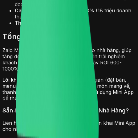
doanh thu/tháng)
Cafe B:
Chi phí 3 triệu, ROI 600% (18 triệu doanh
thu/tháng)
Thời gian thu hồi:
1-2 tháng
Tổng kết
Zalo Mini App là công cụ mạnh mẽ cho nhà hàng, giúp
tăng đơn hàng, giảm chi phí, và cải thiện trải nghiệm
khách hàng. Case study thực tế cho thấy ROI 600-
1000% trong 2-3 tháng.
Lời khuyên:
Bắt đầu với tính năng đơn giản (đặt bàn,
menu online), sau đó mở rộng sang đặt món mang về,
thanh toán, tích điểm. Khuyến mãi khi sử dụng Mini App
để thúc đẩy khách hàng dùng thử.
Sẵn Sàng Triển Khai Mini App Cho Nhà Hàng?
Liên hệ Zimo ngay để được tư vấn và triển khai Mini App
cho nhà hàng của bạn.