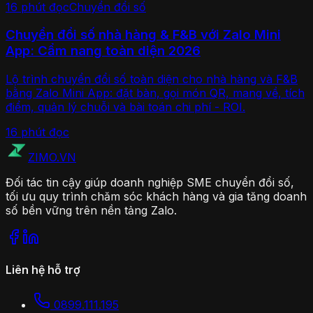
16 phút
đọc
Chuyển đổi số
Chuyển đổi số nhà hàng & F&B với Zalo Mini
App: Cẩm nang toàn diện 2026
Lộ trình chuyển đổi số toàn diện cho nhà hàng và F&B
bằng Zalo Mini App: đặt bàn, gọi món QR, mang về, tích
điểm, quản lý chuỗi và bài toán chi phí - ROI.
16 phút
đọc
ZIMO
.VN
Đối tác tin cậy giúp doanh nghiệp SME chuyển đổi số,
tối ưu quy trình chăm sóc khách hàng và gia tăng doanh
số bền vững trên nền tảng Zalo.
Liên hệ hỗ trợ
0899.111.195