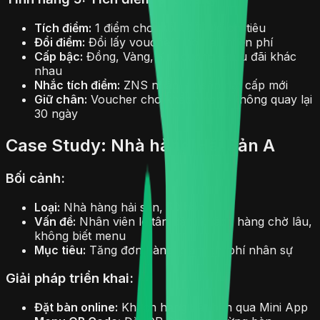
Tích điểm:
1 điểm cho mỗi 10.000đ chi tiêu
Đổi điểm:
Đổi lấy voucher, món ăn miễn phí
Cấp bậc:
Đồng, Vàng, Kim cương — ưu đãi khác
nhau
Nhắc tích điểm:
ZNS nhắc khi sắp đạt cấp mới
Giữ chân:
Voucher cho khách hàng không quay lại
30 ngày
Case Study: Nhà hàng Hải Sản A
Bối cảnh:
Loại:
Nhà hàng hải sản, 50 bàn
Vấn đề:
Nhân viên lễ tân bận, khách hàng chờ lâu,
không biết menu
Mục tiêu:
Tăng đơn hàng, giảm chi phí nhân sự
Giải pháp triển khai:
Đặt bàn online:
Khách hàng đặt bàn qua Mini App