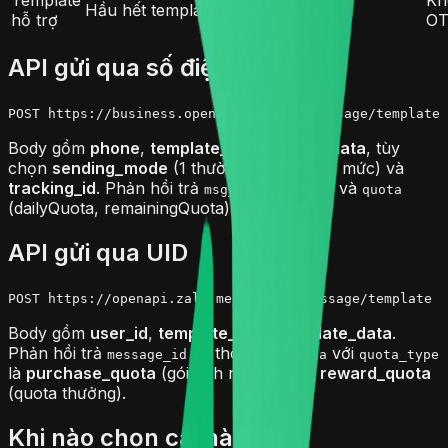
Template
Kh
Hầu hết template đã duyệt
hỗ trợ
OT
API gửi qua số điện thoại
POST https://business.openapi.zalo.me/message/template
Body gồm
phone
,
template_id
,
template_data
, tùy
chọn
sending_mode
(1 thường, 3 vượt hạn mức) và
tracking_id
. Phản hồi trả
,
và
msg_id
sent_time
quota
(dailyQuota, remainingQuota).
API gửi qua UID
POST https://openapi.zalo.me/v3.0/oa/message/template
Body gồm
user_id
,
template_id
và
template_data
.
Phản hồi trả
và thông tin
với
message_id
quota
quota_type
là
purchase_quota
(gói tính năng) hoặc
reward_quota
(quota thưởng).
Khi nào chọn cái nào?