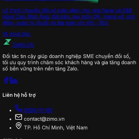
Lộ trình chuyển đổi số toàn diện cho nhà hàng và F&B
bằng Zalo Mini App: đặt bàn, gọi món QR, mang về, tích
điểm, quản lý chuỗi và bài toán chi phí - ROI.
16 phút
đọc
ZIMO
.VN
Đối tác tin cậy giúp doanh nghiệp SME chuyển đổi số,
tối ưu quy trình chăm sóc khách hàng và gia tăng doanh
số bền vững trên nền tảng Zalo.
Liên hệ hỗ trợ
0899.111.195
contact@zimo.vn
TP. Hồ Chí Minh, Việt Nam