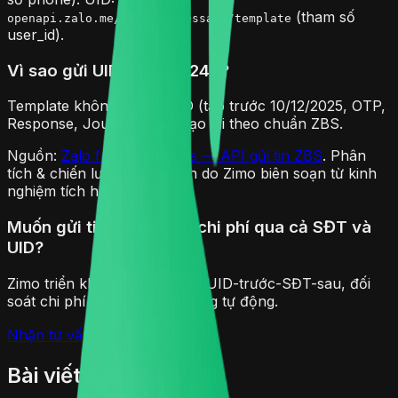
(tham số
openapi.zalo.me/v3.0/oa/message/template
user_id).
Vì sao gửi UID báo lỗi -249?
Template không hỗ trợ UID (tạo trước 10/12/2025, OTP,
Response, Journey). Cần tạo lại theo chuẩn ZBS.
Nguồn:
Zalo for Developers — API gửi tin ZBS
. Phân
tích & chiến lược chọn kênh do Zimo biên soạn từ kinh
nghiệm tích hợp thực tế.
Muốn gửi tin ZBS tối ưu chi phí qua cả SĐT và
UID?
Zimo triển khai smart routing UID-trước-SĐT-sau, đối
soát chi phí và chống gửi trùng tự động.
Nhận tư vấn miễn phí →
Bài viết liên quan