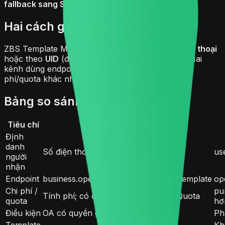
fallback sang SĐT
.
Hai cách gửi tin ZBS
ZBS Template Message hỗ trợ gửi tin theo
số điện thoại
hoặc theo
UID
(định danh người dùng theo OA). Hai
kênh dùng endpoint khác nhau và có cơ chế tính
phí/quota khác nhau.
Bảng so sánh SĐT vs UID
Tiêu chí
Qua số điện thoại
Định
danh
Số điện thoại (84xxxxxxxxx)
us
người
nhận
Endpoint
business.openapi.zalo.me/message/template
op
Chi phí /
pu
Tính phí; có dailyQuota / remainingQuota
quota
hơ
Điều kiện
OA có quyền gửi SĐT, đã xác thực
Ph