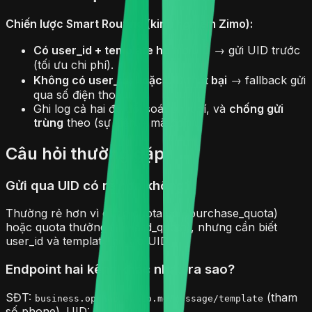
Chiến lược Smart Routing (kinh nghiệm Zimo):
Có user_id + template hỗ trợ UID
→ gửi UID trước
(tối ưu chi phí).
Không có user_id, hoặc UID thất bại
→ fallback gửi
qua số điện thoại.
Ghi log cả hai để đối soát chi phí, và
chống gửi
trùng
theo (sự kiện + mã đơn).
Câu hỏi thường gặp
Gửi qua UID có rẻ hơn không?
Thường rẻ hơn vì dùng quota gói (purchase_quota)
hoặc quota thưởng (reward_quota), nhưng cần biết
user_id và template hỗ trợ UID.
Endpoint hai kênh khác nhau ra sao?
SĐT:
(tham
business.openapi.zalo.me/message/template
số phone). UID: