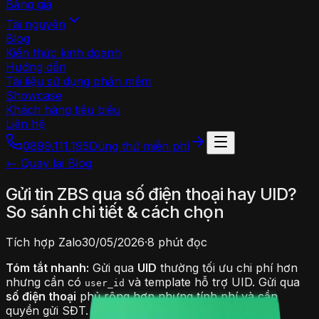
Bảng giá
Tài nguyên
Blog
Kiến thức kinh doanh
Hướng dẫn
Tài liệu sử dụng phần mềm
Showcase
Khách hàng tiêu biểu
Liên hệ
0899.111.195
Dùng thử miễn phí
← Quay lại Blog
Gửi tin ZBS qua số điện thoại hay UID?
So sánh chi tiết & cách chọn
Tích hợp Zalo
30/05/2026
·
8 phút đọc
Tóm tắt nhanh:
Gửi qua
UID
thường tối ưu chi phí hơn
nhưng cần có
và template hỗ trợ UID. Gửi qua
user_id
số điện thoại
phủ rộng hơn nhưng tính phí và cần
quyền gửi SĐT. Chiến lược tốt nhất:
thử UID trước,