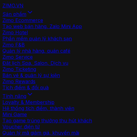
ZIMO
.VN
Sản phẩm
Zimo Ecommerce
Tạo web bán hàng, Zalo Mini App
Zimo Hotel
Phần mềm quản lý khách sạn
Zimo F&B
Quản lý nhà hàng, quán café
Zimo Service
Đặt lịch Spa, Salon, Dịch vụ
Zimo Ticketing
Bán vé & quản lý sự kiện
Zimo Rewards
Tích điểm & đổi quà
Tính năng
Loyalty & Membership
Hệ thống tích điểm, thành viên
Mini Game
Tạo game trúng thưởng thu hút khách
Voucher điện tử
Quản lý mã giảm giá, khuyến mãi