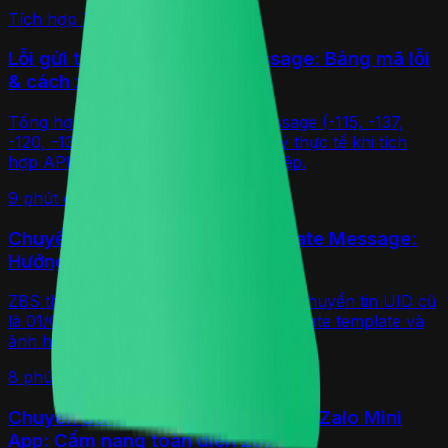
Tích hợp Zalo
Lỗi gửi tin ZBS Template Message: Bảng mã lỗi
& cách xử lý thực tế (2026)
Tổng hợp mã lỗi ZBS Template Message (-115, -137,
-120, -131, -1122, -249) và cách xử lý thực tế khi tích
hợp API gửi tin Zalo cho doanh nghiệp.
9 phút
đọc
Tích hợp Zalo
Chuyển từ ZNS sang ZBS Template Message:
Hướng dẫn & mốc thời gian 2026
ZBS thay thế ZNS từ 01/01/2026, hạn chuyển tin UID cũ
là 01/03/2026. Mốc thời gian, cách migrate template và
ảnh hưởng tới code tích hợp.
8 phút
đọc
Chuyển đổi số
Chuyển đổi số nhà hàng & F&B với Zalo Mini
App: Cẩm nang toàn diện 2026