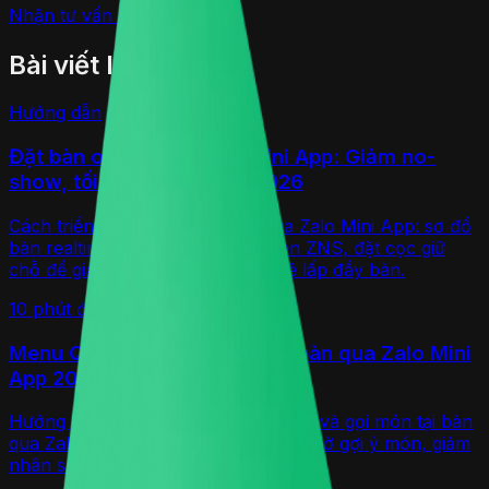
Nhận tư vấn miễn phí →
Bài viết liên quan
Hướng dẫn
Đặt bàn online qua Zalo Mini App: Giảm no-
show, tối ưu lấp đầy bàn 2026
Cách triển khai đặt bàn online qua Zalo Mini App: sơ đồ
bàn realtime, xác nhận & nhắc hẹn ZNS, đặt cọc giữ
chỗ để giảm no-show và tăng tỷ lệ lấp đầy bàn.
10 phút
đọc
Hướng dẫn
Menu QR Code & gọi món tại bàn qua Zalo Mini
App 2026
Hướng dẫn xây dựng menu QR Code và gọi món tại bàn
qua Zalo Mini App: tăng giá trị đơn nhờ gợi ý món, giảm
nhân sự order và đẩy bếp realtime.