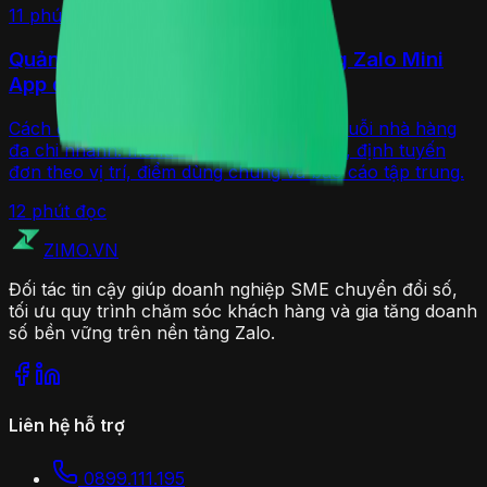
11 phút
đọc
Hướng dẫn
Quản lý chuỗi nhà hàng/quán bằng Zalo Mini
App đa chi nhánh 2026
Cách dùng một Zalo Mini App quản lý chuỗi nhà hàng
đa chi nhánh: menu - giá theo chi nhánh, định tuyến
đơn theo vị trí, điểm dùng chung và báo cáo tập trung.
12 phút
đọc
ZIMO
.VN
Đối tác tin cậy giúp doanh nghiệp SME chuyển đổi số,
tối ưu quy trình chăm sóc khách hàng và gia tăng doanh
số bền vững trên nền tảng Zalo.
Liên hệ hỗ trợ
0899.111.195