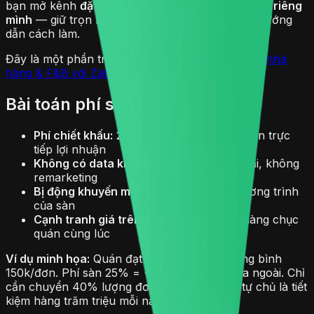
bạn mở kênh
đặt món mang về và giao hàng của riêng
mình
— giữ trọn lợi nhuận và data. Bài viết này hướng
dẫn cách làm.
Đây là một phần trong cẩm nang
Chuyển đổi số nhà
hàng & F&B với Zalo Mini App
.
Bài toán phí sàn
Phí chiết khấu:
20-30% mỗi đơn — ăn mòn trực
tiếp lợi nhuận
Không có data khách:
Không thể nhắn lại, không
remarketing
Bị động khuyến mãi:
Phải chạy theo chương trình
của sàn
Cạnh tranh giá trên sàn:
Khách so giá hàng chục
quán cùng lúc
Ví dụ minh họa:
Quán đạt 100 đơn/ngày, trung bình
150k/đơn. Phí sàn 25% = ~1,1 tỷ/năm chảy ra ngoài. Chỉ
cần chuyển 40% lượng đơn này sang kênh tự chủ là tiết
kiệm hàng trăm triệu mỗi năm.