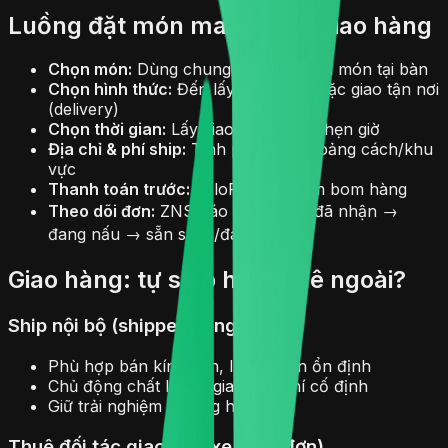
Luồng đặt món mang về & giao hàng
Chọn món:
Dùng chung menu với gọi món tại bàn
Chọn hình thức:
Đến lấy (pickup) hoặc giao tận nơi
(delivery)
Chọn thời gian:
Lấy/giao ngay hoặc hẹn giờ
Địa chỉ & phí ship:
Tính phí theo khoảng cách/khu
vực
Thanh toán trước:
ZaloPay/QR giảm bom hàng
Theo dõi đơn:
ZNS báo trạng thái: đã nhận →
đang nấu → sẵn sàng/đang giao
Giao hàng: tự ship hay thuê ngoài?
Ship nội bộ (shipper riêng)
Phù hợp bán kính gần, lượng đơn ổn định
Chủ động chất lượng giao, chi phí cố định
Giữ trải nghiệm thương hiệu
Thuê đối tác giao (gọi xe theo đơn)