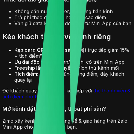
Không cần nuôi shipper, mở rộng bán kính
Trả phí theo đơn, linh hoạt giờ cao điểm
Vẫn giữ data khách vì đơn vào từ Mini App của bạn
Kéo khách từ sàn về kênh riêng
Kẹp card QR vào đơn sàn:
“Đặt trực tiếp giảm 15%
+ tích điểm”
Ưu đãi độc quyền:
Món/giá chỉ có trên Mini App
Freeship lần đầu:
Khuyến khích thử kênh mới
Tích điểm:
Đơn nào cũng cộng điểm, đẩy khách
quay lại
Để khách quay lại đều đặn, kết hợp với
thẻ thành viên &
tích điểm cho F&B
.
Mở kênh đặt món riêng, thoát phí sàn?
Zimo xây kênh đặt món mang về & giao hàng trên Zalo
Mini App cho nhà hàng của bạn.