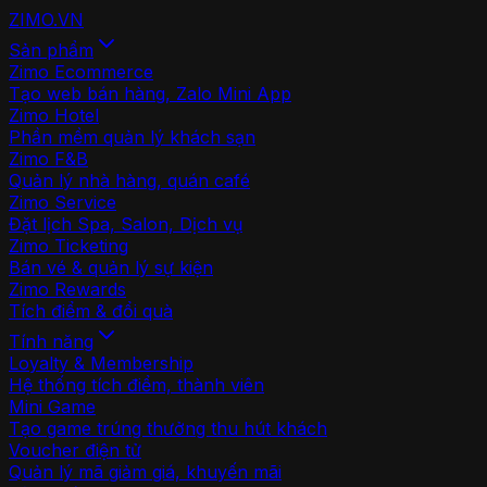
ZIMO
.VN
Sản phẩm
Zimo Ecommerce
Tạo web bán hàng, Zalo Mini App
Zimo Hotel
Phần mềm quản lý khách sạn
Zimo F&B
Quản lý nhà hàng, quán café
Zimo Service
Đặt lịch Spa, Salon, Dịch vụ
Zimo Ticketing
Bán vé & quản lý sự kiện
Zimo Rewards
Tích điểm & đổi quà
Tính năng
Loyalty & Membership
Hệ thống tích điểm, thành viên
Mini Game
Tạo game trúng thưởng thu hút khách
Voucher điện tử
Quản lý mã giảm giá, khuyến mãi