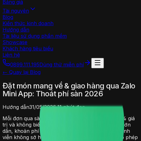
Bảng giá
Tài nguyên
Blog
Kiến thức kinh doanh
Hướng dẫn
Tài liệu sử dụng phần mềm
Showcase
Khách hàng tiêu biểu
Liên hệ
0899.111.195
Dùng thử miễn phí
← Quay lại Blog
Đặt món mang về & giao hàng qua Zalo
Mini App: Thoát phí sàn 2026
Hướng dẫn
31/05/2026
·
11 phút đọc
Mỗi đơn qua sàn giao đồ ăn, nhà hàng mất 20-30% giá
trị và không biết khách là ai. Khi lượng đơn online lớn
dần, khoản phí này trở thành gánh nặng và bạn vĩnh
viễn không sở hữu khách hàng. Zalo Mini App cho phép