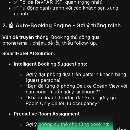
✅ Tối đa RevPAR (KPI quan trọng nhất)
✅ Tự động cạnh tranh với các khách sạn xung
quanh
2. 🤖 Auto-Booking Engine - Gợi ý thông minh
Vấn đề truyền thống:
Booking thủ công qua
phone/email, chậm, dễ lỗi, thiếu follow-up.
SmartHotel AI Solution:
Intelligent Booking Suggestions:
Gợi ý đặt phòng dựa trên pattern khách hàng
(guest persona)
"Bạn đã từng ở phòng Deluxe Ocean View với
ban công, muốn gợi ý lại không?"
"Khách doanh thường đặt Suite, gợi ý gói
Room Only để tối ưu occupancy"
Predictive Room Assignment:
Gợi ý phòng cụ thể cho từng booking:
Khách gia với trẻ: Phòng gần nhau, tầng