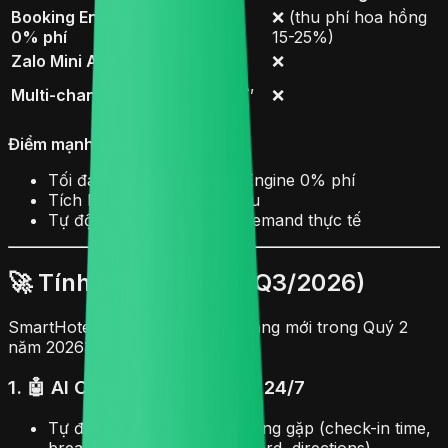
Booking Engine
❌ (thu phí hoa hồng
✅
0% phí
15-25%)
Zalo Mini App
✅
❌
✅ (Zalo, OTA,
Multi-channel
❌
Direct)
Điểm mạnh SmartHotel:
Tối đa lợi nhuận Booking Engine 0% phí
Tích hợp Zalo Mini App sâu
Tự động pricing dựa trên demand thực tế
🚀 Tính năng sắp tới (Q3/2026)
SmartHotel sẽ ra mắt các tính năng mới trong Quý 2
năm 2026:
1. 🤖 AI Chatbot Khách hàng 24/7
Tự động trả lời câu hỏi thường gặp (check-in time,
breakfast hour, WiFi password, directions)