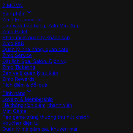
ZIMO
.VN
Sản phẩm
Zimo Ecommerce
Tạo web bán hàng, Zalo Mini App
Zimo Hotel
Phần mềm quản lý khách sạn
Zimo F&B
Quản lý nhà hàng, quán café
Zimo Service
Đặt lịch Spa, Salon, Dịch vụ
Zimo Ticketing
Bán vé & quản lý sự kiện
Zimo Rewards
Tích điểm & đổi quà
Tính năng
Loyalty & Membership
Hệ thống tích điểm, thành viên
Mini Game
Tạo game trúng thưởng thu hút khách
Voucher điện tử
Quản lý mã giảm giá, khuyến mãi