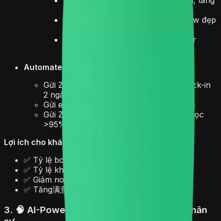
thấp (tiện tiện)
Khách doanh: Phòng cao tầng, view đẹp
(premium)
Khách cặp: Phòng honeymoon, far
elevator (tĩnh lặng)
Automated Follow-up:
Gửi Zalo Mini App nhắn nhắc trước check-in
2 ngày
Gửi email xác nhận booking với QR code
Gửi ZNS thông báo check-in/out (tỷ lệ đọc
>95%)
Lợi ích cho khách sạn:
✅ Tỷ lệ booking qua Zalo Mini App tăng 40%
✅ Tỷ lệ khách hàng repeat tăng 25%
✅ Giảm no-show từ 15% xuống 8%
✅ Tăng满意度 (CSAT) từ 4.2 lên 4.6/5.0
3. 🧠 AI-Powered Housekeeping - Tối ưu nhân