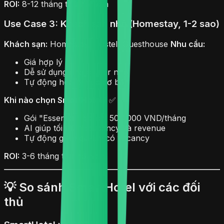
ROI:
8-12 tháng thu hồi vốn
Use Case 3: Khách sạn nhỏ (Homestay, 1-2 sao)
Khách sạn:
Homestay, Hostel, Guesthouse
Nhu cầu:
Giá hợp lý
Dễ sử dụng cho owner nhỏ
Tự động hóa ở mức cơ bản
Khi nào chọn SmartHotel?
✅
Gói "Essential" giá chỉ 500,000 VND/tháng
AI giúp tối ưu occupancy và revenue
Tự động giảm giá khi có vacancy
ROI:
3-6 tháng thu hồi vốn
💡 So sánh SmartHotel với các đối
thủ