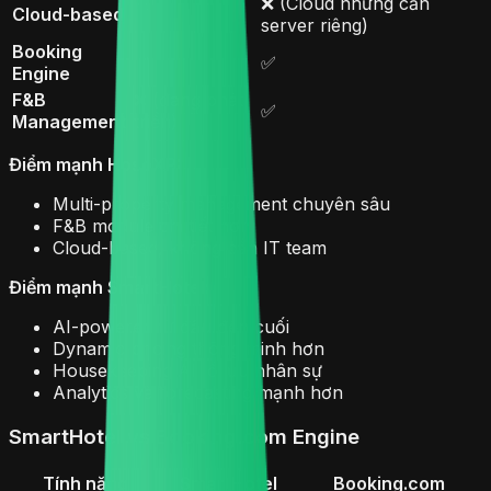
❌ (Cloud nhưng cần
Cloud-based
✅
server riêng)
Booking
✅
✅
Engine
F&B
❌ (đang phát
✅
Management
triển)
Điểm mạnh HosoXP:
Multi-property management chuyên sâu
F&B module chi tiết hơn
Cloud-based, không cần IT team
Điểm mạnh SmartHotel:
AI-powered từ đầu đến cuối
Dynamic pricing thông minh hơn
Housekeeping AI tối ưu nhân sự
Analytics và forecasting mạnh hơn
SmartHotel vs Booking.com Engine
Tính năng
SmartHotel
Booking.com