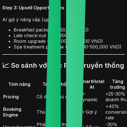
Step 3: Upsell Opportunities
AI gợi ý nâng cấp (upsell):
Breakfast package (+50,000 VND)
Late check-out (+30,000 VND)
Room upgrade (+100,000-300,000 VND)
Spa treatment package (+200,000-500,000 VND)
📈 So sánh với các PMS truyền thống
SmartHotel
Tăng
Tính năng
Truyền thống
AI
trưởng
AI-
+25-30%
Pricing
Cố định/Thủ công
Dynamic
doanh th
+40%
Booking
Thủ công
AI-Gợi ý
conversi
Engine
rate
Phân công thủ
-30%