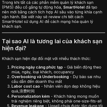
Trong khi tất cả các phần mềm quản lý khách sạn
(PMS) đều cố gắng tự động hóa,
SmartHotel
đã tạo
nên mới bằng cách tích hợp AI sâu vào từng khía cạnh
vận hành. Bài viết này sẽ review chi tiết cách
SmartHotel sử dụng AI để cách mạng hóa quản lý
khách sạn.
Tại sao AI là tương lai của khách sạn
hiện đại?
Khách sạn hiện đại đối mặt với nhiều thách thức:
Pricing ngày càng phức tạp
- Giá biến động theo
mùa, ngày, loại khách, occupancy
Overbooking và Underbooking
- Dự báo sai nhu
cầu dẫn đến doanh thu mất
Labor cost cao
- Nhân viên dọn dẹp không hiệu
quả,浪费时间
Personalization kém
- Khách hàng mong muốn
trải nghiệm riêng biệt, không phải one-size-fits-all
Revenue leakage
- Upsell chưa được tận dụng tối