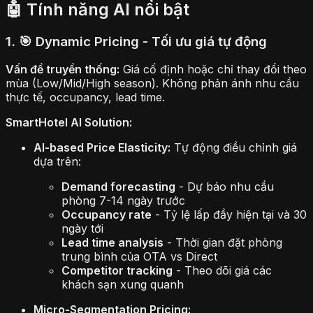
🤖 Tính năng AI nổi bật
1. 🎯 Dynamic Pricing - Tối ưu giá tự động
Vấn đề truyền thống:
Giá cố định hoặc chỉ thay đổi theo
mùa (Low/Mid/High season). Không phản ánh nhu cầu
thực tế, occupancy, lead time.
SmartHotel AI Solution:
AI-based Price Elasticity:
Tự động điều chỉnh giá
dựa trên:
Demand forecasting
- Dự báo nhu cầu
phòng 7-14 ngày trước
Occupancy rate
- Tỷ lệ lấp đầy hiện tại và 30
ngày tới
Lead time analysis
- Thời gian đặt phòng
trung bình của OTA vs Direct
Competitor tracking
- Theo dõi giá các
khách sạn xung quanh
Micro-Segmentation Pricing: