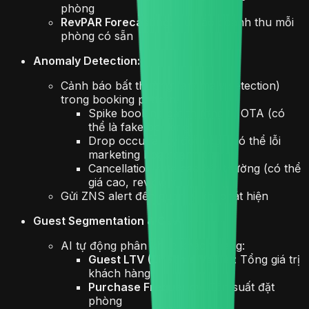
phòng
RevPAR Forecasting:
Dự báo doanh thu mỗi
phòng có sẵn
Anomaly Detection:
Cảnh báo bất thường (anomaly detection)
trong booking pattern:
Spike booking bất thường từ OTA (có
thể là fake booking)
Drop occupancy đột ngột (có thể lỗi
marketing hoặc cạnh tranh)
Cancellation rate cao bất thường (có thể
giá cao, review xấu)
Gửi ZNS alert đến quản lý khi phát hiện
Guest Segmentation & CLV:
AI tự động phân khúc khách hàng:
Guest LTV (Lifetime Value)
: Tổng giá trị
khách hàng
Purchase Frequency:
Tần suất đặt
phòng