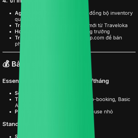
4. 🔌 Integrations mới
Agoda XML Partner
- Tự động đồng bộ inventory
qua Agoda
Traveloka
- Kênh phân phòng mới từ Traveloka
Hotelzy
- OTA châu Á đang tăng trưởng
Trip.com B2B
- Tích hợp với Trip.com để bán
phòng
💰 Bảng giá SmartHotel
Essential (Miễn phí) - 500K VND/tháng
Số lượng khách sạn:
1-10 phòng
Tính năng:
Dynamic Pricing, Auto-booking, Basic
Analytics, Zalo Mini App
Phù hợp cho:
Homestay, Guesthouse nhỏ
Standard - 1M VND/tháng
Số lượng khách sạn:
10-30 phòng