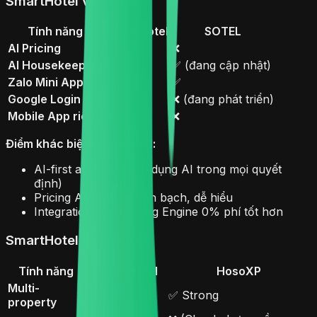
SmartHotel vs SOTEL
Tính năng
SmartHotel
SOTEL
AI Pricing
✅
❌
AI Housekeeping
✅
✅ (đang cập nhật)
Zalo Mini App
✅
✅
Google Login
✅
❌ (đang phát triển)
Mobile App riêng
❌
❌
Điểm khác biệt SmartHotel:
AI-first approach (sử dụng AI trong mọi quyết
định)
Pricing Algorithm minh bạch, dễ hiểu
Integration với Booking Engine 0% phí tốt hơn
SmartHotel vs HosoXP
Tính năng
SmartHotel
HosoXP
Multi-
✅ Basic
✅ Strong
property