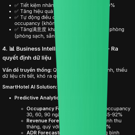
✅ Tiết kiệm nhân sự Housekeeping 20-30%
✅ Tăng hiệu quả dọn phòng 25%
✅ Tự động điều chỉnh nhân sự dựa trên
occupancy (không thừa/khiếm thiếu)
✅ Tăng满意度 khách hàng về chất lượng phòng
(phòng sạch, sẵn sàng sớm hơn)
4. 📊 Business Intelligence & Analytics - Ra
quyết định dữ liệu
Vấn đề truyền thống:
Quản lý dựa trên cảm tính, thiếu
dữ liệu chi tiết, khó ra quyết định chiến lược.
SmartHotel AI Solution:
Predictive Analytics Dashboard:
Occupancy Forecasting:
Dự báo occupancy
30, 60, 90 ngày với độ chính xác 85-92%
Revenue Forecasting:
Dự báo doanh thu
tháng, quý với độ chính xác 78-85%
ADR Forecasting:
Dự báo giá trung bình