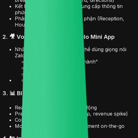
Kết hợp với ChatGPT-4 để cung cấp thông tin
phức tạp
Phân loại ticket đến đúng bộ phận (Reception,
Housekeeping, F&B)
2. 🎥 Voice Command qua Zalo Mini App
Nhân viên Housekeeping có thể dùng giọng nói
Zalo để:
"Dọn phòng 204 hoàn thành"
"Gọi dịch phòng"
"Yêu cầu thêm khăn"
"Báo cáo vấn đề"
3. 📊 BI Dashboard nâng cấp
Real-time analytics với charts động
Predictive alerts (occupancy dip, revenue spike)
Competitor price tracking live
Mobile dashboard cho management on-the-go