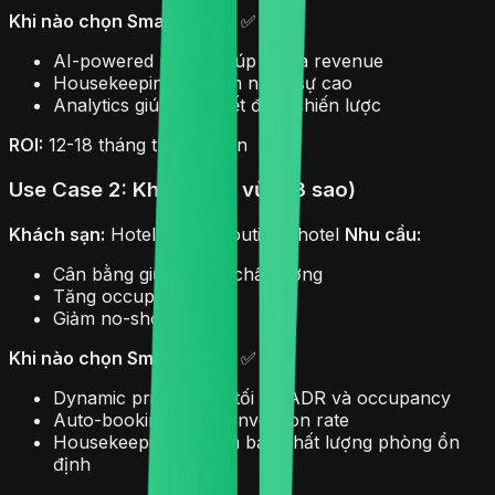
Khi nào chọn SmartHotel?
✅
AI-powered pricing giúp tối đa revenue
Housekeeping AI giảm nhân sự cao
Analytics giúp ra quyết định chiến lược
ROI:
12-18 tháng thu hồi vốn
Use Case 2: Khách sạn vừa (3 sao)
Khách sạn:
Hotel 3 sao, Boutique hotel
Nhu cầu:
Cân bằng giữa giá và chất lượng
Tăng occupancy
Giảm no-show
Khi nào chọn SmartHotel?
✅
Dynamic pricing giúp tối ưu ADR và occupancy
Auto-booking tăng conversion rate
Housekeeping AI đảm bảo chất lượng phòng ổn
định