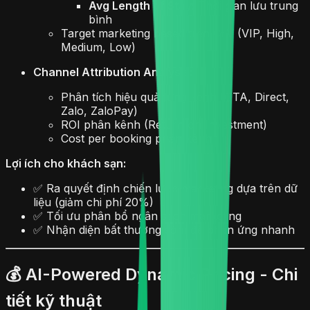
Avg Length of Stay:
Thời gian lưu trung
bình
Target marketing based trên CLV (VIP, High,
Medium, Low)
Channel Attribution Analysis:
Phân tích hiệu quả từng kênh (OTA, Direct,
Zalo, ZaloPay)
ROI phân kênh (Return on Investment)
Cost per booking phân kênh
Lợi ích cho khách sạn:
✅ Ra quyết định chiến lược marketing dựa trên dữ
liệu (giảm chi phí 20%)
✅ Tối ưu phân bổ ngân sách marketing
✅ Nhận diện bất thường sớm để phản ứng nhanh
💰 AI-Powered Dynamic Pricing - Chi
tiết kỹ thuật