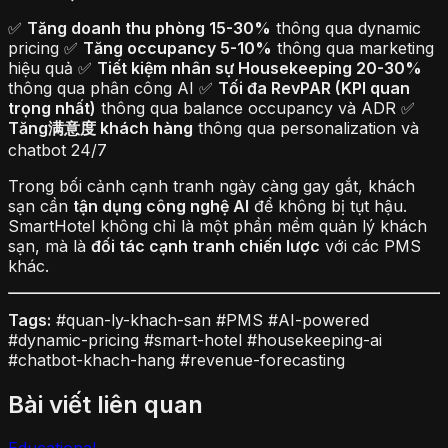
✅
Tăng doanh thu phòng 15-30%
thông qua dynamic
pricing ✅
Tăng occupancy 5-10%
thông qua marketing
hiệu quả ✅
Tiết kiệm nhân sự Housekeeping 20-30%
thông qua phân công AI ✅
Tối đa RevPAR (KPI quan
trọng nhất)
thông qua balance occupancy và ADR ✅
Tăng满意度 khách hàng
thông qua personalization và
chatbot 24/7
Trong bối cảnh cạnh tranh ngày càng gay gắt, khách
sạn cần
tận dụng công nghệ AI
để không bị tụt hậu.
SmartHotel không chỉ là một phần mềm quản lý khách
sạn, mà là
đối tác cạnh tranh chiến lược
với các PMS
khác.
Tags:
#quan-ly-khach-san #PMS #AI-powered
#dynamic-pricing #smart-hotel #housekeeping-ai
#chatbot-khach-hang #revenue-forecasting
Bài viết liên quan