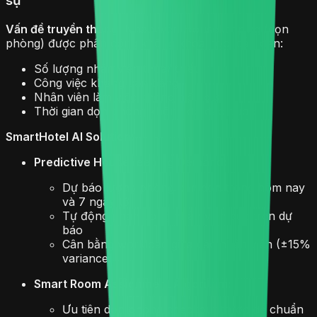
sự
Vấn đề truyền thống:
Nhân viên Housekeeping (dọn
phòng) được phân công không khoa học, dẫn đến:
Số lượng nhân viên thừa/ thiếu
Công việc không cân bằng
Nhân viên làm việc không hiệu quả
Thời gian dọn phòng không đo đạc được
SmartHotel AI Solution:
Predictive Housekeeping Demand:
Dự báo lượng phòng cần dọn trong hôm nay
và 7 ngày tới
Tự động phân công nhân viên dựa trên dự
báo
Cân bằng workload giữa các nhân viên (±15%
variance)
Smart Room Assignment Algorithm:
Ưu tiên dọn phòng checkout trước để chuẩn