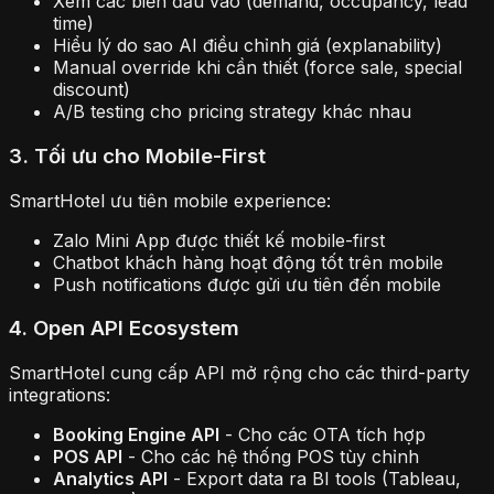
Xem các biến đầu vào (demand, occupancy, lead
time)
Hiểu lý do sao AI điều chỉnh giá (explanability)
Manual override khi cần thiết (force sale, special
discount)
A/B testing cho pricing strategy khác nhau
3. Tối ưu cho Mobile-First
SmartHotel ưu tiên mobile experience:
Zalo Mini App được thiết kế mobile-first
Chatbot khách hàng hoạt động tốt trên mobile
Push notifications được gửi ưu tiên đến mobile
4. Open API Ecosystem
SmartHotel cung cấp API mở rộng cho các third-party
integrations:
Booking Engine API
- Cho các OTA tích hợp
POS API
- Cho các hệ thống POS tùy chỉnh
Analytics API
- Export data ra BI tools (Tableau,