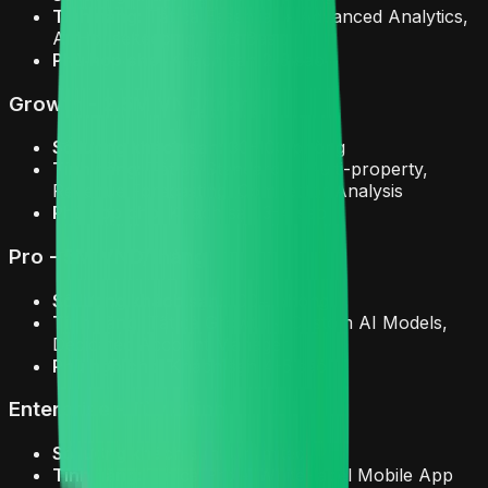
Tính năng:
Tất cả Essential + Advanced Analytics,
AI Housekeeping, F&B Basic
Phù hợp cho:
Khách sạn 2-3 sao
Growth - 2.5M VND/tháng
Số lượng khách sạn:
30-100 phòng
Tính năng:
Tất cả Standard + Multi-property,
Revenue Forecasting, Competitor Analysis
Phù hợp cho:
Khách sạn 3-4 sao
Pro - 5M VND/tháng
Số lượng khách sạn:
100+ phòng
Tính năng:
Tất cả Growth + Custom AI Models,
Dedicated Account Manager
Phù hợp cho:
Khách sạn 4-5 sao
Enterprise - Tùy chỉnh
Số lượng khách sạn:
Unlimited
Tính năng:
Tất cả Pro + White-label Mobile App