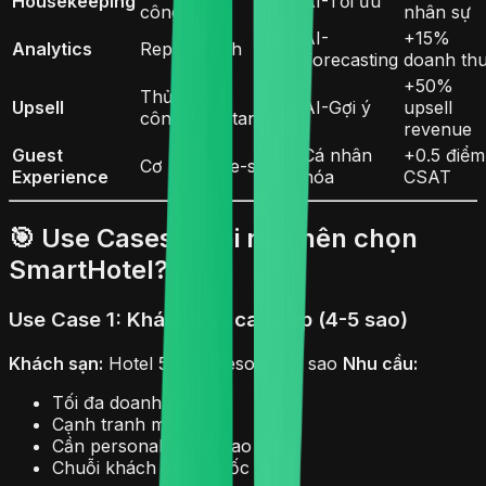
Housekeeping
AI-Tối ưu
công
nhân sự
AI-
+15%
Analytics
Reports tĩnh
Forecasting
doanh th
+50%
Thủ
Upsell
AI-Gợi ý
upsell
công/Spontaneous
revenue
Guest
Cá nhân
+0.5 điểm
Cơ bản/One-size
Experience
hóa
CSAT
🎯 Use Cases - Khi nào nên chọn
SmartHotel?
Use Case 1: Khách sạn cao cấp (4-5 sao)
Khách sạn:
Hotel 5 sao, Resort 4-5 sao
Nhu cầu:
Tối đa doanh thu
Cạnh tranh mạnh
Cần personalization cao
Chuỗi khách hàng quốc tế