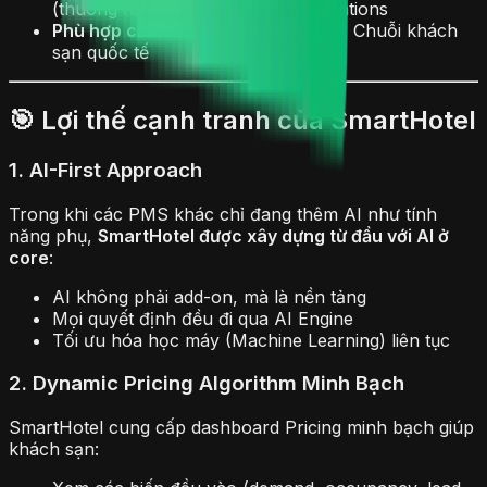
(thuông hiệu riêng), Custom Integrations
Phù hợp cho:
Resort chain 4-5 sao, Chuỗi khách
sạn quốc tế
🎯 Lợi thế cạnh tranh của SmartHotel
1. AI-First Approach
Trong khi các PMS khác chỉ đang thêm AI như tính
năng phụ,
SmartHotel được xây dựng từ đầu với AI ở
core
:
AI không phải add-on, mà là nền tảng
Mọi quyết định đều đi qua AI Engine
Tối ưu hóa học máy (Machine Learning) liên tục
2. Dynamic Pricing Algorithm Minh Bạch
SmartHotel cung cấp dashboard Pricing minh bạch giúp
khách sạn: