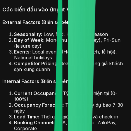
Các biến đầu vào (Input Variables)
External Factors (Biến số bên ngoài)
Seasonality:
Low, Mid, High, Peak season
Day of Week:
Mon-Thu (business day), Fri-Sun
(leisure day)
Events:
Local events (Hội chợ, du lịch, lễ hội),
National holidays
Competitor Pricing:
Real-time tracking giá khách
sạn xung quanh
Internal Factors (Biến số bên trong)
Current Occupancy:
Tỷ lệ lấp đầy hiện tại (0-
100%)
Occupancy Forecast:
Tỷ lệ lấp đầy dự báo 7-30
ngày
Lead Time:
Thời gian giữa booking và check-in
Booking Channel:
OTA, Direct, Zalo, ZaloPay,
Corporate