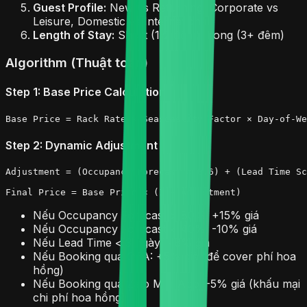
Guest Profile:
New vs Returning, Corporate vs
Leisure, Domestic vs International
Length of Stay:
Short (1-2 đêm), Long (3+ đêm)
Algorithm (Thuật toán)
Step 1: Base Price Calculation
Step 2: Dynamic Adjustment
Adjustment = (Occupancy Forecast × 0.6) + (Lead Time Sc
Nếu Occupancy Forecast > 80%: +15% giá
Nếu Occupancy Forecast < 40%: -10% giá
Nếu Lead Time < 3 ngày: +8% giá
Nếu Booking qua OTA: +5% giá (để cover phí hoa
hồng)
Nếu Booking qua Zalo Mini App: -5% giá (khấu mại
chi phí hoa hồng)