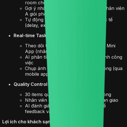
room cho check-in
Gợi ý nhân viên chuyên môn (ví dụ: nhân viên
A giỏi phòng Deluxe Suite)
Tự động điều chỉnh lịch dựa trên thực tế
(delay, extra requests)
Real-time Task Tracking:
Theo dõi tiến độ dọn phòng qua Zalo Mini
App (nhân viên check-in/out)
AI phân tích pattern để tối ưu quy trình công
việc
Chụp ảnh trước/sau dọn phòng tự động (qua
mobile app)
Quality Control Checklist:
30 items quality control cho từng phòng
Nhân viên phải check tất cả trước bàn giao
AI đánh giá chất lượng (score 1-5) để
feedback và bonus
Lợi ích cho khách sạn: